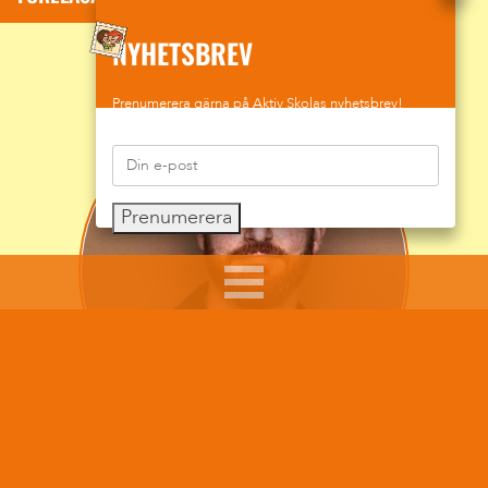
NYHETSBREV
Prenumerera gärna på Aktiv Skolas nyhetsbrev!
Prenumerera
Sumars arbete syftar till att ge råd, pepp och tips till