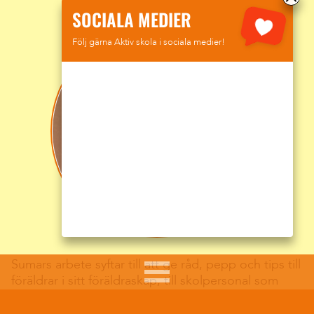
SOCIALA MEDIER
Följ gärna Aktiv skola i sociala medier!
Sumars arbete syftar till att ge råd, pepp och tips till
föräldrar i sitt föräldraskap, till skolpersonal som
möter barn och ungdomar i sitt arbete och att göra
de unga mer medvetna när de rör sig på nätet.