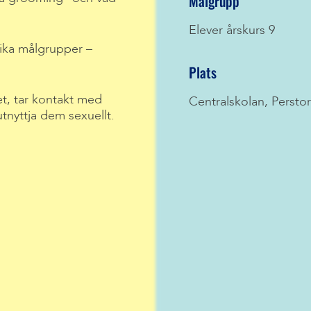
Målgrupp
Elever årskurs 9
lika målgrupper –
Plats
et, tar kontakt med
Centralskolan, Persto
utnyttja dem sexuellt.