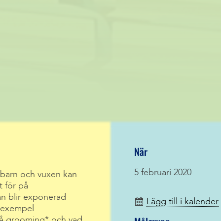
När
5 februari 2020
barn och vuxen kan
t för på
n blir exponerad
Lägg till i kalender
l exempel
 på grooming* och vad