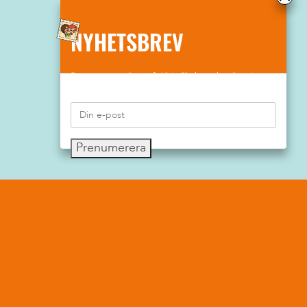
NYHETSBREV
Prenumerera gärna på Aktiv Skolas nyhetsbrev!
Prenumerera