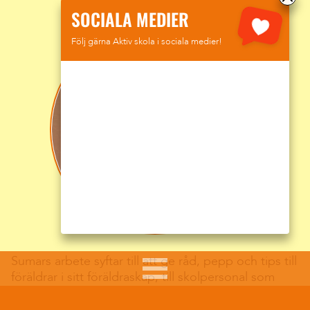
SOCIALA MEDIER
Följ gärna Aktiv skola i sociala medier!
Sumars arbete syftar till att ge råd, pepp och tips till
föräldrar i sitt föräldraskap, till skolpersonal som
möter barn och ungdomar i sitt arbete och att göra
de unga mer medvetna när de rör sig på nätet.