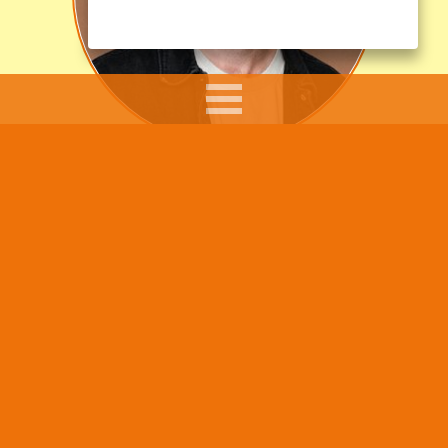
Sumars arbete syftar till att ge råd, pepp och tips till
föräldrar i sitt föräldraskap, till skolpersonal som
möter barn och ungdomar i sitt arbete och att göra
de unga mer medvetna när de rör sig på nätet.
Det ligger honom varmt om hjärtat att arbeta för att
rädda så många barn som möjligt från alla typer av
övergrepp, trakasserier, mobbning, hot och hat.