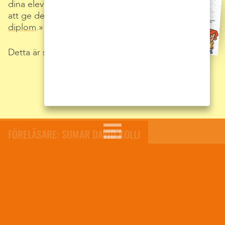
dina elever efter föreläsningen genom
att ge dem
personligt anpassade
diplom
.
Detta är självklart helt kostnadsfritt.
FÖRELÄSARE: SUMAR DAVID KOLLI