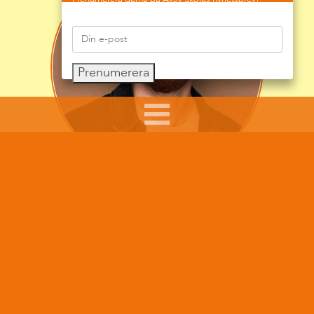
Prenumerera
Sumars arbete syftar till att ge råd, pepp och tips till
föräldrar i sitt föräldraskap, till skolpersonal som
möter barn och ungdomar i sitt arbete och att göra
de unga mer medvetna när de rör sig på nätet.
Det ligger honom varmt om hjärtat att arbeta för att
rädda så många barn som möjligt från alla typer av