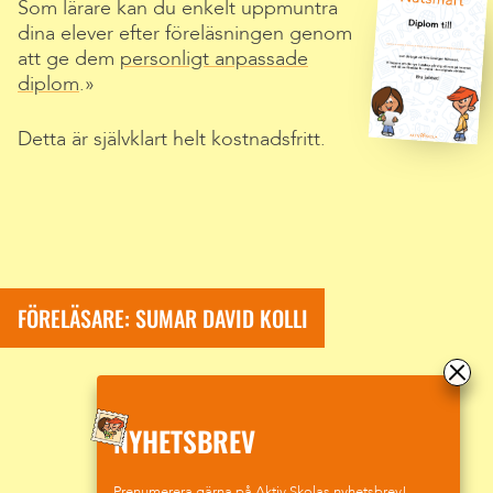
Som lärare kan du enkelt uppmuntra
dina elever efter föreläsningen genom
att ge dem
personligt anpassade
diplom
.
Detta är självklart helt kostnadsfritt.
FÖRELÄSARE: SUMAR DAVID KOLLI
NYHETSBREV
Prenumerera gärna på Aktiv Skolas nyhetsbrev!