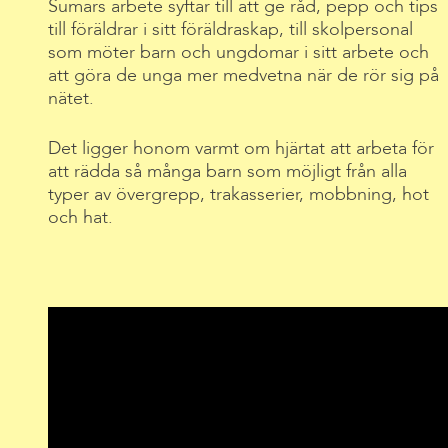
Sumars arbete syftar till att ge råd, pepp och tips
till föräldrar i sitt föräldraskap, till skolpersonal
som möter barn och ungdomar i sitt arbete och
att göra de unga mer medvetna när de rör sig på
nätet.
Det ligger honom varmt om hjärtat att arbeta för
att rädda så många barn som möjligt från alla
typer av övergrepp, trakasserier, mobbning, hot
och hat.