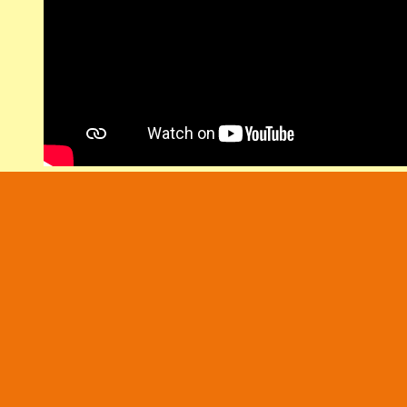
ANMÄLAN
Fyll i formuläret nedan för att anmäla dig/och dina 
föreläsningen. Fält märkta med * är obligatoriska.