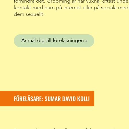
förhindra det. Grooming är när vuxna, oftast under 
kontakt med barn på internet eller på sociala medier
dem sexuellt.
Anmäl dig till föreläsningen
FÖRELÄSARE: SUMAR DAVID KOLLI