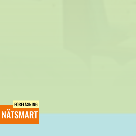
FÖRELÄSNING
NÄTSMART