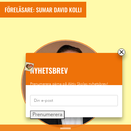
FÖRELÄSARE: SUMAR DAVID KOLLI
NYHETSBREV
Prenumerera gärna på Aktiv Skolas nyhetsbrev!
Prenumerera