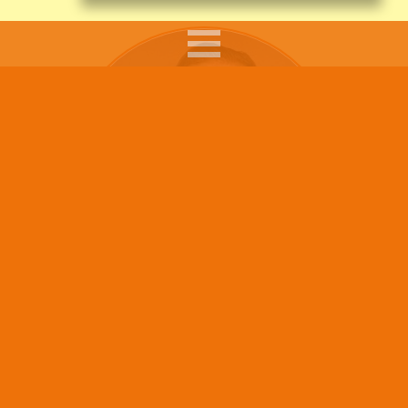
Sumars arbete syftar till att ge råd, pepp och tips till
föräldrar i sitt föräldraskap, till skolpersonal som
möter barn och ungdomar i sitt arbete och att göra
Barn läser mindre i skolan –
de unga mer medvetna när de rör sig på nätet.