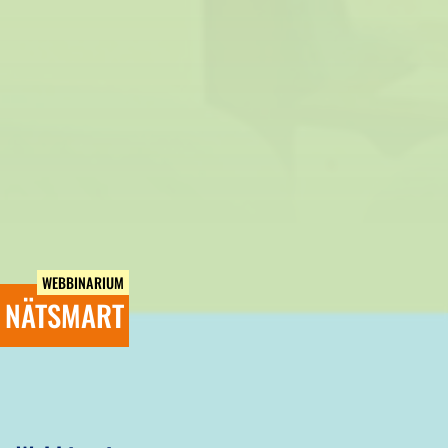
WEBBINARIUM
NÄTSMART