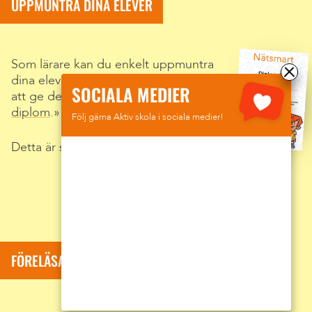
UPPMUNTRA DINA ELEVER
Som lärare kan du enkelt uppmuntra
dina elever efter föreläsningen genom
SOCIALA MEDIER
att ge dem
personligt anpassade
diplom
.
Följ gärna Aktiv skola i sociala medier!
Detta är självklart helt kostnadsfritt.
FÖRELÄSARE: SUMAR DAVID KOLLI