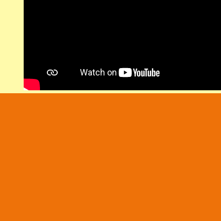
ANMÄLAN
Fyll i formuläret nedan för att anmäla dig/och dina 
föreläsningen. Fält märkta med * är obligatoriska.