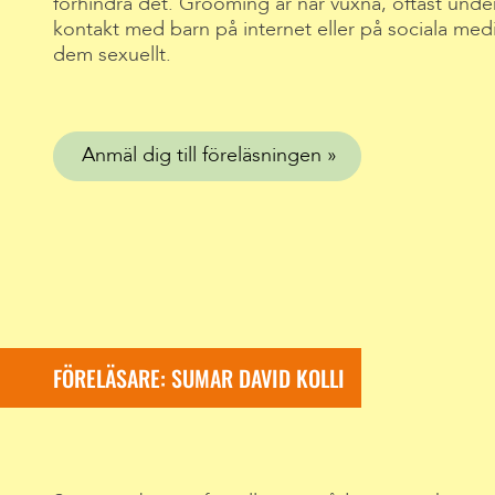
förhindra det. Grooming är när vuxna, oftast under 
kontakt med barn på internet eller på sociala medier
dem sexuellt.
Anmäl dig till föreläsningen
FÖRELÄSARE: SUMAR DAVID KOLLI