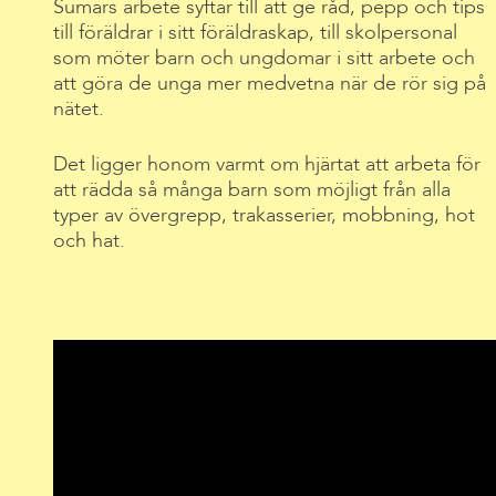
Sumars arbete syftar till att ge råd, pepp och tips
till föräldrar i sitt föräldraskap, till skolpersonal
som möter barn och ungdomar i sitt arbete och
att göra de unga mer medvetna när de rör sig på
nätet.
Det ligger honom varmt om hjärtat att arbeta för
att rädda så många barn som möjligt från alla
typer av övergrepp, trakasserier, mobbning, hot
och hat.