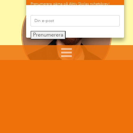
Prenumerera gärna på Aktiv Skolas nyhetsbrev!
Prenumerera
Sumars arbete syftar till att ge råd, pepp och tips till
föräldrar i sitt föräldraskap, till skolpersonal som
möter barn och ungdomar i sitt arbete och att göra
de unga mer medvetna när de rör sig på nätet.
Det ligger honom varmt om hjärtat att arbeta för att