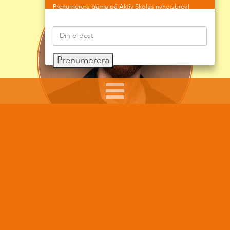
Prenumerera gärna på Aktiv Skolas nyhetsbrev!
Prenumerera
Sumars arbete syftar till att ge råd, pepp och tips till
föräldrar i sitt föräldraskap, till skolpersonal som
möter barn och ungdomar i sitt arbete och att göra
de unga mer medvetna när de rör sig på nätet.
Det ligger honom varmt om hjärtat att arbeta för att