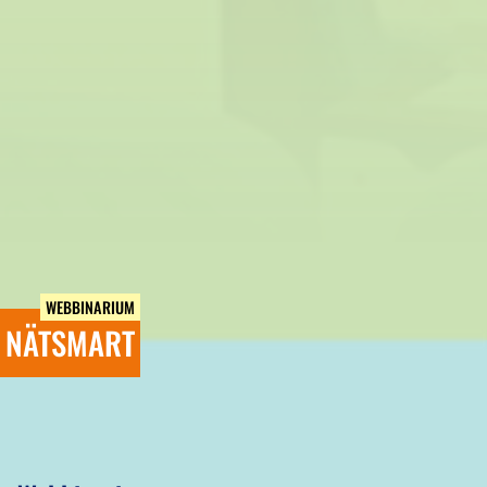
WEBBINARIUM
NÄTSMART