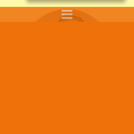
Sumars arbete syftar till att ge råd, pepp och tips till
föräldrar i sitt föräldraskap, till skolpersonal som
möter barn och ungdomar i sitt arbete och att göra
Barn läser mindre i skolan –
de unga mer medvetna när de rör sig på nätet.