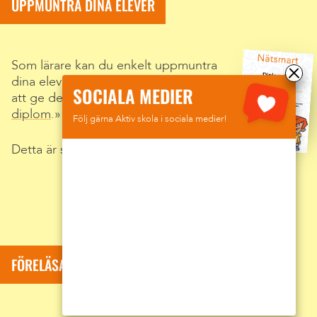
UPPMUNTRA DINA ELEVER
Som lärare kan du enkelt uppmuntra
dina elever efter föreläsningen genom
SOCIALA MEDIER
att ge dem
personligt anpassade
diplom
.
Följ gärna Aktiv skola i sociala medier!
Detta är självklart helt kostnadsfritt.
FÖRELÄSARE: SUMAR DAVID KOLLI