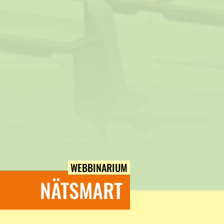
WEBBINARIUM
NÄTSMART