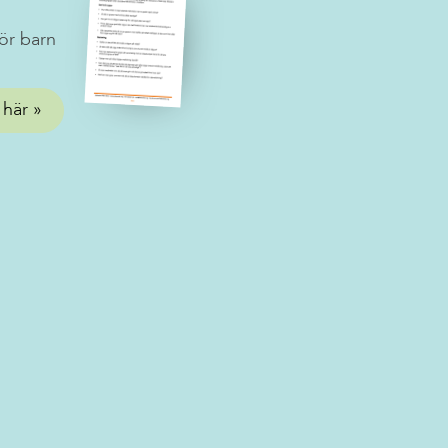
ör barn
 här