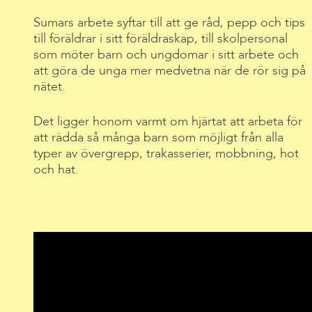
Sumars arbete syftar till att ge råd, pepp och tips
till föräldrar i sitt föräldraskap, till skolpersonal
som möter barn och ungdomar i sitt arbete och
att göra de unga mer medvetna när de rör sig på
nätet.
Det ligger honom varmt om hjärtat att arbeta för
att rädda så många barn som möjligt från alla
typer av övergrepp, trakasserier, mobbning, hot
och hat.