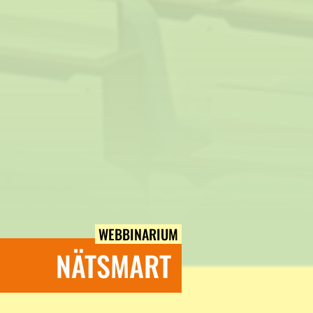
WEBBINARIUM
NÄTSMART