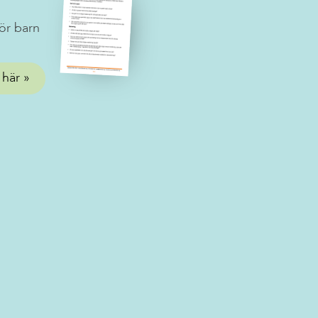
ör barn
 här