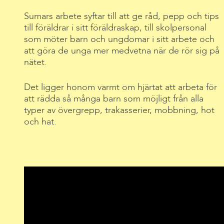
Sumars arbete syftar till att ge råd, pepp och tips
till föräldrar i sitt föräldraskap, till skolpersonal
som möter barn och ungdomar i sitt arbete och
att göra de unga mer medvetna när de rör sig på
nätet.
Det ligger honom varmt om hjärtat att arbeta för
att rädda så många barn som möjligt från alla
typer av övergrepp, trakasserier, mobbning, hot
och hat.