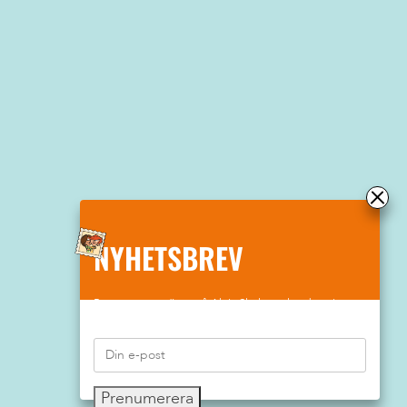
NYHETSBREV
Prenumerera gärna på Aktiv Skolas nyhetsbrev!
Prenumerera