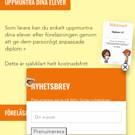
UPPMUNTRA DINA ELEVER
Som lärare kan du enkelt uppmuntra
dina elever efter föreläsningen genom
att ge dem
personligt anpassade
diplom
.
Detta är självklart helt kostnadsfritt.
NYHETSBREV
Prenumerera gärna på Aktiv Skolas nyhetsbrev!
FÖRELÄSARE: SUMAR DAVID KOLLI
Prenumerera