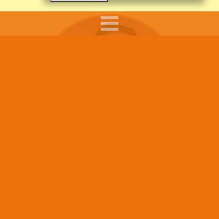
Sumars arbete syftar till att ge råd, pepp och tips till
föräldrar i sitt föräldraskap, till skolpersonal som
möter barn och ungdomar i sitt arbete och att göra
Barn läser mindre i skolan –
de unga mer medvetna när de rör sig på nätet.