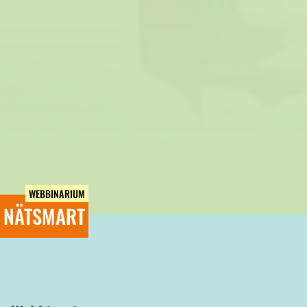
WEBBINARIUM
NÄTSMART