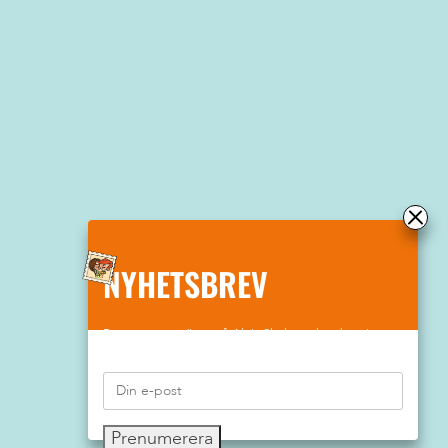
NYHETSBREV
Prenumerera gärna på Aktiv Skolas nyhetsbrev!
Prenumerera