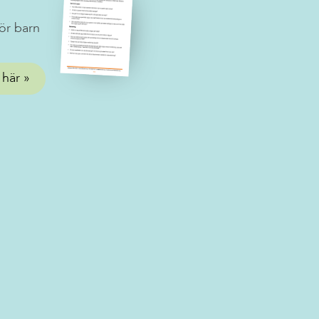
ör barn
 här