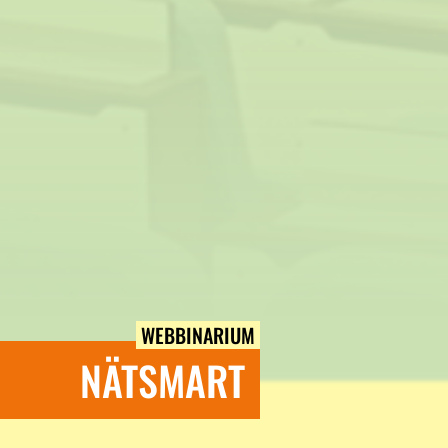
WEBBINARIUM
NÄTSMART