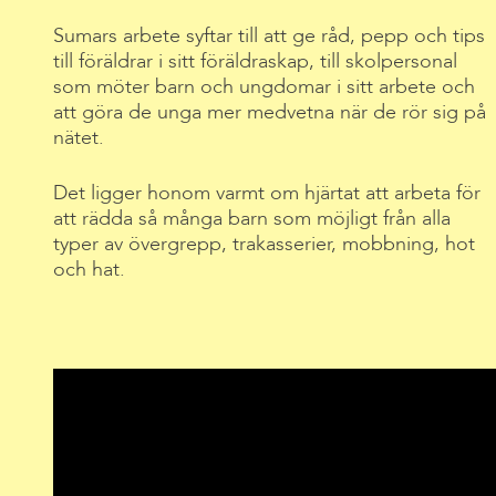
Sumars arbete syftar till att ge råd, pepp och tips
till föräldrar i sitt föräldraskap, till skolpersonal
som möter barn och ungdomar i sitt arbete och
att göra de unga mer medvetna när de rör sig på
nätet.
Det ligger honom varmt om hjärtat att arbeta för
att rädda så många barn som möjligt från alla
typer av övergrepp, trakasserier, mobbning, hot
och hat.