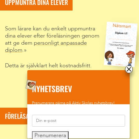
UPPMUNTRA DINA ELEVER
Som lärare kan du enkelt uppmuntra
dina elever efter föreläsningen genom
att ge dem
personligt anpassade
diplom
.
Detta är självklart helt kostnadsfritt.
NYHETSBREV
Prenumerera gärna på Aktiv Skolas nyhetsbrev!
FÖRELÄSARE: SUMAR DAVID KOLLI
Prenumerera