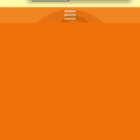
Sumars arbete syftar till att ge råd, pepp och tips till
föräldrar i sitt föräldraskap, till skolpersonal som
möter barn och ungdomar i sitt arbete och att göra
Barn läser mindre i skolan –
de unga mer medvetna när de rör sig på nätet.