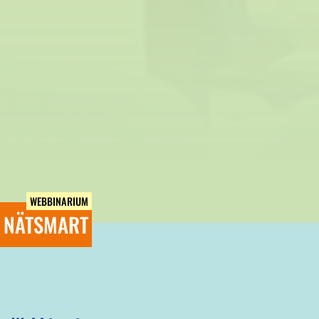
WEBBINARIUM
NÄTSMART