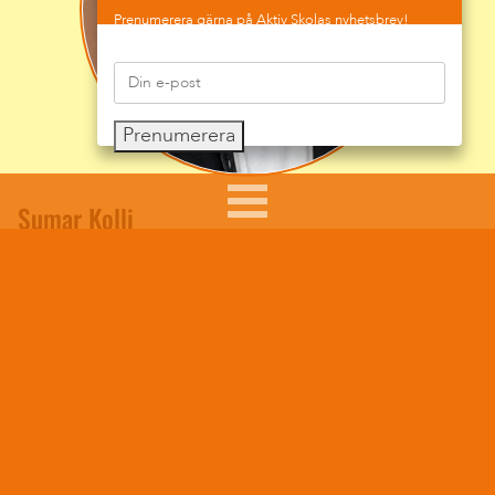
Prenumerera gärna på Aktiv Skolas nyhetsbrev!
Prenumerera
Sumar Kolli
Skolkurator, skolledare och föreläsare.
Sumar tar bl.a upp:
Vad är grooming?
Hur vi hjälper ett barn som blivit utsatt.
Digitala beroenden
Bra och dåliga hemligheter
Bilder och filmer på naket.