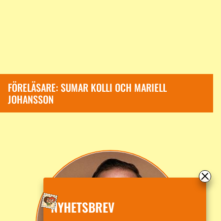
FÖRELÄSARE: SUMAR KOLLI OCH MARIELL
JOHANSSON
NYHETSBREV