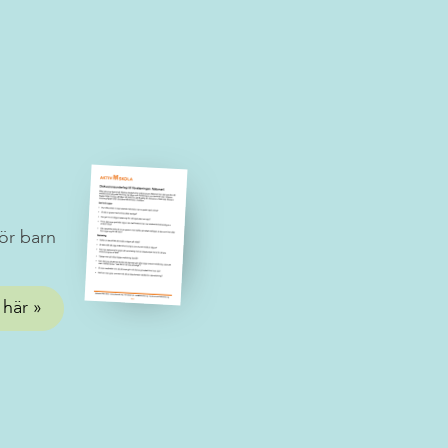
ör barn
 här