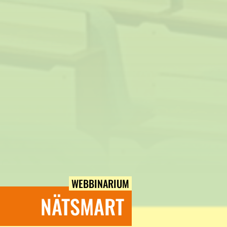
WEBBINARIUM
NÄTSMART