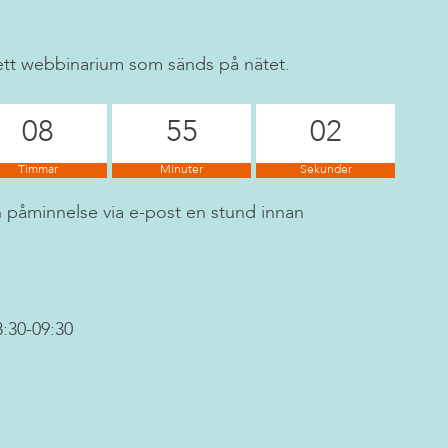
ett webbinarium som sänds på nätet.
08
55
01
Timmar
Minuter
Sekunder
en påminnelse via e-post en stund innan
:30-09:30