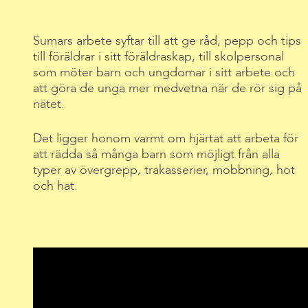
Sumars arbete syftar till att ge råd, pepp och tips
till föräldrar i sitt föräldraskap, till skolpersonal
som möter barn och ungdomar i sitt arbete och
att göra de unga mer medvetna när de rör sig på
nätet.
Det ligger honom varmt om hjärtat att arbeta för
att rädda så många barn som möjligt från alla
typer av övergrepp, trakasserier, mobbning, hot
och hat.