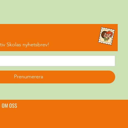
iv Skolas nyhetsbrev!
Prenumerera
OM OSS