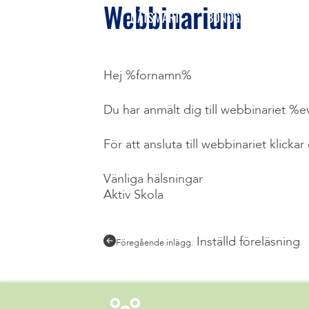
Vi är Aktiv Skola
Barn läser mindre i
Webbinarium
NÄTSMART
BONDGÅRDEN
K
skolan – det måste
Här kan du läsa om vad Aktiv
tas på största allvar
Skola gör, har gjort och ska göra.
Publicerad 17 juni 2026
Hej %fornamn%
Du har anmält dig till webbinariet 
För att ansluta till webbinariet klick
Vänliga hälsningar
Aktiv Skola
Inläggsnavigering
Inställd föreläsning
Föregående inlägg: