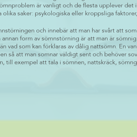
 sömnproblem är vanligt och de flesta upplever det 
lika saker: psykologiska eller kroppsliga faktorer, 
nstörningen och innebär att man har svårt att somn
 En annan form av sömnstörning är att man är sömni
än vad som kan förklaras av dålig nattsömn. En vanl
en så att man somnar väldigt sent och behöver sov
 till exempel att tala i sömnen, nattskräck, sö