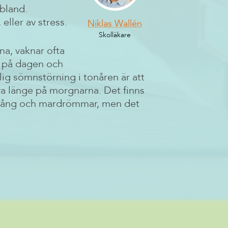
ibland.
eller av stress.
Niklas Wallén
Skolläkare
a, vaknar ofta
g på dagen och
ig sömnstörning i tonåren är att
a länge på morgnarna. Det finns
mngång och mardrömmar, men det