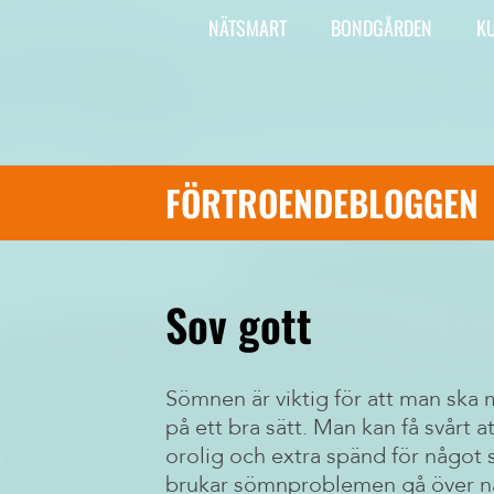
Vi är Aktiv Skola
Barn läser mindre i
NÄTSMART
BONDGÅRDEN
K
skolan – det måste
Här kan du läsa om vad Aktiv
tas på största allvar
Skola gör, har gjort och ska göra.
Publicerad 17 juni 2026
FÖRTROENDEBLOGGEN
Sov gott
Sömnen är viktig för att man ska 
på ett bra sätt. Man kan få svårt
orolig och extra spänd för något sä
brukar sömnproblemen gå över när 