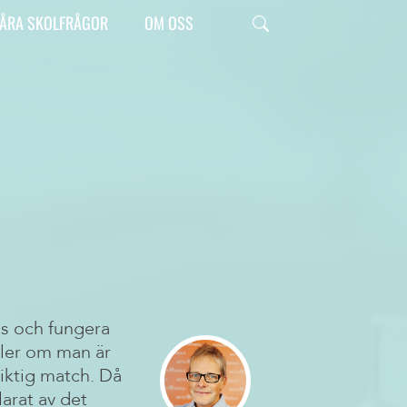
e –
Press
Larmsiffror om
ÅRA SKOLFRÅGOR
OM OSS
tiv
läsförståelse – vi
ag som
Här kan du hitta pressrelaterat
behöver en ny
 helt
innehåll och vårat pressmaterial!
nu
skola
6
Publicerad 25 maj 2026
as och fungera
ller om man är
viktig match. Då
arat av det