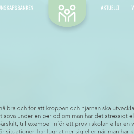
Kontakt
Varför väntar vi tills
Våra vänner
F som i fängels
UNSKAPSBANKEN
AKTUELLT
V
det är för sent?
därför krävs Ak
Vill du kontakta oss? Då är det
Här kan du se vilka föret
Skolas
hit du ska.
stödjer oss – våra hjältar,
Publicerad 10 juni 2026
skolreformer 
enkelt.
Publicerad 3 juni 202
må bra och för att kroppen och hjärnan ska utveckl
 att sova under en period om man har det stressigt e
rskilt, till exempel inför ett prov i skolan eller en 
situationen har lugnat ner sig eller när man har kl