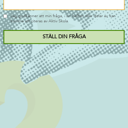
Jag godkänner att min fråga, i sin helhet eller delar av, kan
komma att citeras av Aktiv Skola.
STÄLL DIN FRÅGA