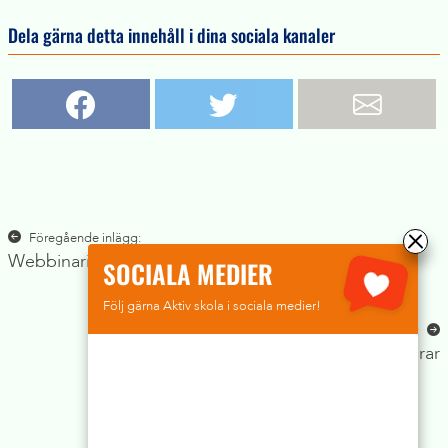
Dela gärna detta innehåll i dina sociala kanaler
Inläggsnavigering
Föregående inlägg:
Webbinarium
SOCIALA MEDIER
Följ gärna Aktiv skola i sociala medier!
Nästa inlägg:
Webbinarium för skolpersonal och föräldrar