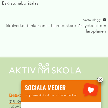
Eskilstunabo åtalas
Nästa inlägg:
Skolverket tänker om – hjärnforskare får tycka till om
läroplanen
SOCIALA MEDIER
Kontakta oss
Följ gärna Aktiv skola i sociala medier!
019-368 07 50
info@aktivskola.org