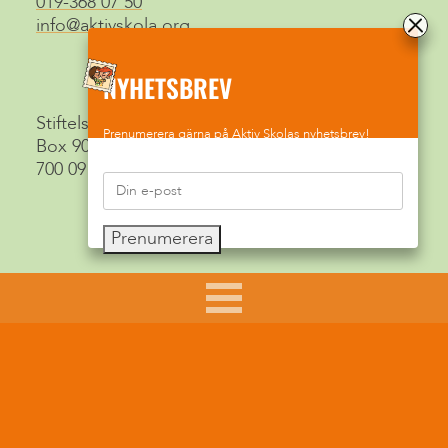
019-368 07 50
info@aktivskola.org
NYHETSBREV
Stiftelsen Aktiv Skola
Prenumerera gärna på Aktiv Skolas nyhetsbrev!
Box 9015
700 09 Örebro
Prenumerera