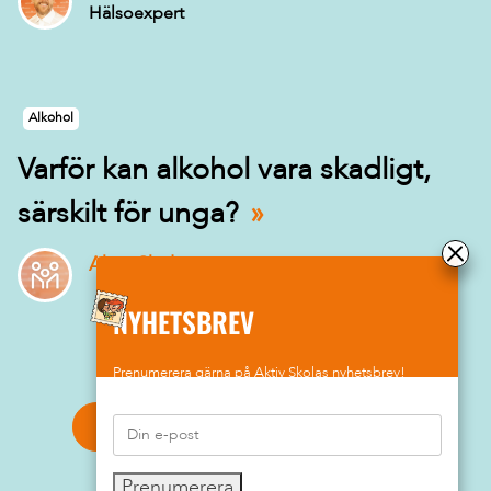
Hälsoexpert
Alkohol
Varför kan alkohol vara skadligt,
särskilt för unga?
Aktiv Skola
NYHETSBREV
Prenumerera gärna på Aktiv Skolas nyhetsbrev!
Här hittar du alla frågor och svar
Prenumerera