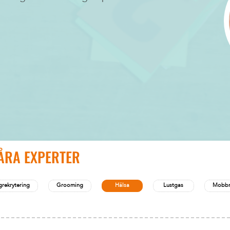
VÅRA EXPERTER
rekrytering
Grooming
Hälsa
Lustgas
Mobbn