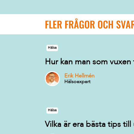
FLER FRÅGOR OCH SVA
Hälsa
Hur kan man som vuxen få
Erik Hellmén
Hälsoexpert
Hälsa
Vilka är era bästa tips ti