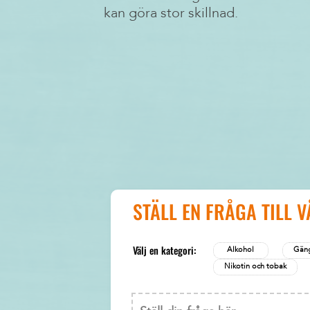
kan göra stor skillnad.
STÄLL EN FRÅGA TILL 
Välj en kategori:
Alkohol
Gäng
Nikotin och tobak