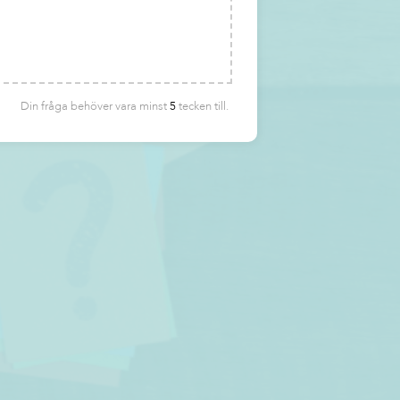
Din fråga behöver vara minst
5
tecken till.