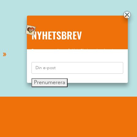
NYHETSBREV
Prenumerera gärna på Aktiv Skolas nyhetsbrev!
Prenumerera