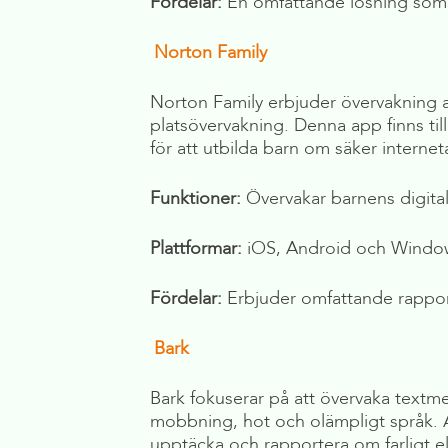
Fördelar:
En omfattande lösning som är
Norton Family
Norton Family erbjuder övervakning av
platsövervakning. Denna app finns ti
för att utbilda barn om säker interne
Funktioner:
Övervakar barnens digital
Plattformar:
iOS, Android och Windo
Fördelar:
Erbjuder omfattande rapport
Bark
Bark fokuserar på att övervaka textme
mobbning, hot och olämpligt språk. Ap
upptäcka och rapportera om farligt el