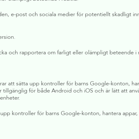
n, e-post och sociala medier för potentiellt skadligt i
rsion.
ka och rapportera om farligt eller olämpligt beteende i r
drar att sätta upp kontroller för barns Google-konton, h
 är tillgänglig för både Android och iOS och är lätt att 
-enheter.
a upp kontroller för barns Google-konton, hantera appar,