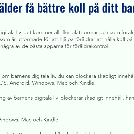
der få bättre koll på ditt bar
digitala liv, det kommer allt fler plattformar och som föräl
om är utformade för att hjälpa föräldrar att hålla koll på 
r några av de bästa apparna för föräldrakontroll:
om barnens digitala liv, du kan blockera skadligt innehå
r iOS, Android, Windows, Mac och Kindle.
g av barnens digitala liv, blockerar skadligt innehåll, ha
Windows, Mac och Kindle.