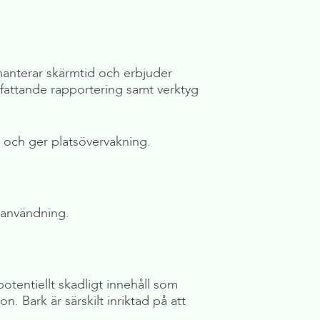
 hanterar skärmtid och erbjuder
fattande rapportering samt verktyg
d och ger platsövervakning.
tanvändning.
otentiellt skadligt innehåll som
 Bark är särskilt inriktad på att