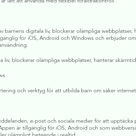
 lätt att använda med flexibel föräldrakontroll.
 barnens digitala liv, blockerar olämpliga webbplatser,
llgänglig för iOS, Android och Windows och erbjuder om
tanvändning.
a liv, blockerar olämpliga webbplatser, hanterar skärmti
ws.
ering och verktyg för att utbilda barn om säker interne
ddelanden, e-post och sociala medier för att upptäcka p
pen är tillgänglig för iOS, Android och som webbversion.
ler olämpligt beteende i realtid.