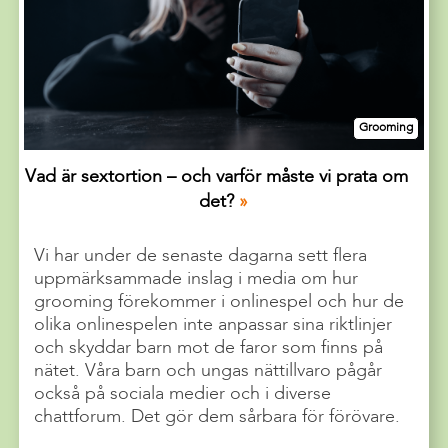
Grooming
Vad är sextortion – och varför måste vi prata om
det?
Vi har under de senaste dagarna sett flera
uppmärksammade inslag i media om hur
grooming förekommer i onlinespel och hur de
olika onlinespelen inte anpassar sina riktlinjer
och skyddar barn mot de faror som finns på
nätet. Våra barn och ungas nättillvaro pågår
också på sociala medier och i diverse
chattforum. Det gör dem sårbara för förövare.