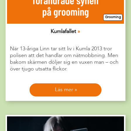
Grooming
Kumlafallet
När 13-åriga Linn tar sitt liv i Kumla 2013 tror
polisen att det handlar om nätmobbning. Men
bakom skärmen döljer sig en vuxen man – och
över tjugo utsatta flickor.
Läs mer