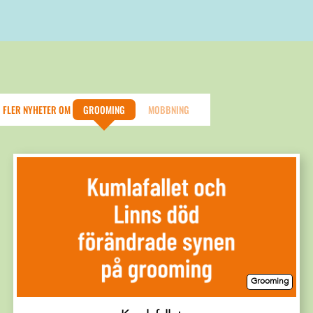
Mobbning
Vad är egentligen kränkande behandling?
FLER NYHETER OM
GROOMING
MOBBNING
Mobbning
Hur kan kränkningar ta sig uttryck?
Mobbning
Grooming