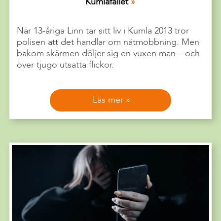
Kumlafallet
När 13-åriga Linn tar sitt liv i Kumla 2013 tror
polisen att det handlar om nätmobbning. Men
bakom skärmen döljer sig en vuxen man – och
över tjugo utsatta flickor.
Läs mer