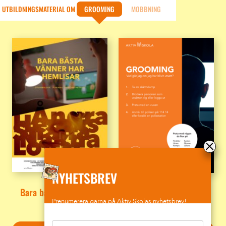
Statistik mobbning 2024
UTBILDNINGSMATERIAL OM
GROOMING
MOBBNING
Friends har släppt sin rapport för 2024 och det
visar sig att nästan hälften av alla skolelever har
blivit utsatta för mobbning eller kränkning de
senaste månaderna, den exakta siffran är 46
procent.
Läs mer
NYHETSBREV
Bara bästa vänner har
Grooming – Affisch
hemlisar
Prenumerera gärna på Aktiv Skolas nyhetsbrev!