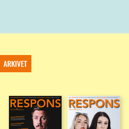
ARKIVET