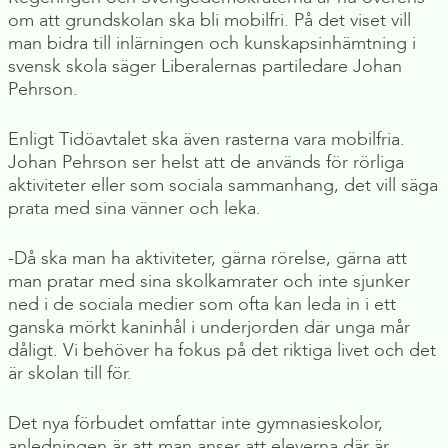
om att grundskolan ska bli mobilfri. På det viset vill
man bidra till inlärningen och kunskapsinhämtning i
svensk skola säger Liberalernas partiledare Johan
Pehrson.
Enligt Tidöavtalet ska även rasterna vara mobilfria.
Johan Pehrson ser helst att de används för rörliga
aktiviteter eller som sociala sammanhang, det vill säga
prata med sina vänner och leka.
-Då ska man ha aktiviteter, gärna rörelse, gärna att
man pratar med sina skolkamrater och inte sjunker
ned i de sociala medier som ofta kan leda in i ett
ganska mörkt kaninhål i underjorden där unga mår
dåligt. Vi behöver ha fokus på det riktiga livet och det
är skolan till för.
Det nya förbudet omfattar inte gymnasieskolor,
anledningen är att man anser att eleverna där är