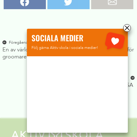
SOCIALA MEDIER
Inläggsnavigering
Föregående inlägg:
Följ gärna Aktiv skola i sociala medier!
En av världens största spelplattformar – ett paradis för
groomare?
Nästa inlägg:
Skolpjäs om mobbning stoppad i USA