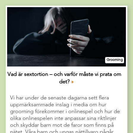
Grooming
Vad är sextortion – och varför måste vi prata om
det?
Vi har under de senaste dagarna sett flera
uppmärksammade inslag i media om hur
grooming förekommer i onlinespel och hur de
olika onlinespelen inte anpassar sina riktlinjer
och skyddar barn mot de faror som finns på
nätet. Våra barn och ungas nättillvaro pågår