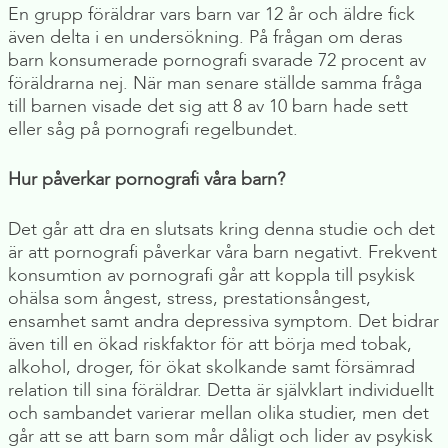
En grupp föräldrar vars barn var 12 år och äldre fick
även delta i en undersökning. På frågan om deras
barn konsumerade pornografi svarade 72 procent av
föräldrarna nej. När man senare ställde samma fråga
till barnen visade det sig att 8 av 10 barn hade sett
eller såg på pornografi regelbundet.
Hur påverkar pornografi våra barn?
Det går att dra en slutsats kring denna studie och det
är att pornografi påverkar våra barn negativt. Frekvent
konsumtion av pornografi går att koppla till psykisk
ohälsa som ångest, stress, prestationsångest,
ensamhet samt andra depressiva symptom. Det bidrar
även till en ökad riskfaktor för att börja med tobak,
alkohol, droger, för ökat skolkande samt försämrad
relation till sina föräldrar. Detta är självklart individuellt
och sambandet varierar mellan olika studier, men det
går att se att barn som mår dåligt och lider av psykisk