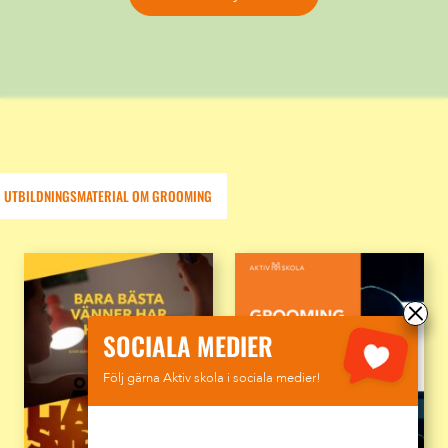
UTBILDNINGSMATERIAL OM GROOMING
SOCIALA MEDIER
Följ gärna Aktiv skola i sociala medier!